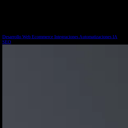
Diseño y desarrollo de alta calidad
Desarrollo web, SEO, automatizaciones con IA, ecommerce e
integraciones: todo lo que necesitas para convertir tu web en un
canal de ventas.
Desarrollo Web
Ecommerce
Integraciones
Automatizaciones IA
SEO