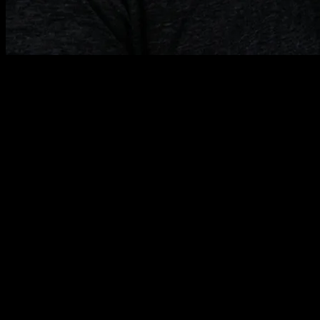
Jorge Muñoz
Diseñador y Desarrollador Freelance
Soy Jorge Muñoz, diseñador y desarrollador web en Barcelona.
Llevo más de 10 años creando webs que funcionan como canal de
negocio, para clientes de España, EEUU y Australia. Me encargo de
todo el proyecto de principio a fin, sin intermediarios — y sigo ahí
cuando la web está online.
Antes de una línea de código: tu negocio, tu cliente, tus objetivos.
Diseñamos lo que hay que construir.
Programación a medida, rendimiento obsesivo, SEO técnico de
serie. Lanzamos midiendo todo.