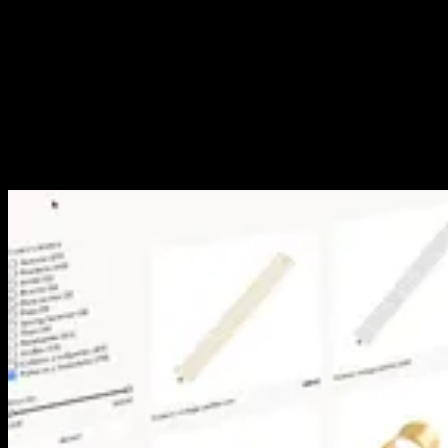
[03]
Integraciones
Conecto tu web con las herramientas de tu negocio: CRM, ERP,
pagos, reservas, mapas o APIs a medida. Datos sincronizados y
procesos unificados, sin trabajo manual duplicado.
Categorías
APIs a Medida
CRM y ERP
Stripe
Supabase
Mapbox
Reservas
Webhooks