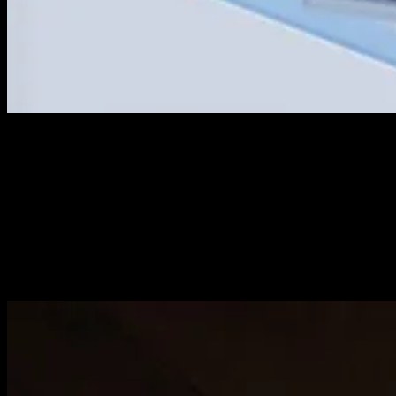
[02]
Ecommerce
Tiendas online pensadas para vender: WooCommerce y Shopify con
fichas de producto optimizadas, checkout sin fricción y una
velocidad de carga que mejora la conversión y el posicionamiento
en Google.
Categorías
WooCommerce
Shopify
Tienda Online
Pasarelas de Pago
Catálogo
de Producto
CRO
Email Marketing