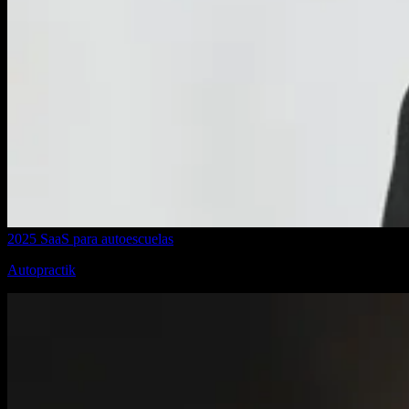
2025
SaaS para autoescuelas
Autopractik