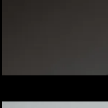
Diseño
y
programo
webs
que
cargan
en
menos
de
un
segundo,
posicionan
en
Google
(y
en
las
respuestas
de
la
IA)
y
convierten
visitas
en
clientes.
Y
después
del
lanzamiento
no
desaparezco:
mantengo,
mido
y
mejoro
tu
web
cada
mes.