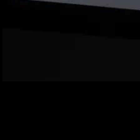
[01]
Desarrollo Web
Diseño y desarrollo de webs a medida con WordPress, Astro o
Next.js: rápidas, seguras y optimizadas para SEO desde el primer
día. Webs que cargan en menos de un segundo y convierten visitas
en clientes.
Categorías
WordPress
Bricks Builder
Astro
Webs Corporativas
Landing Pages